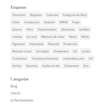
Etiquetas
Alimentos
Begisare
Catarata
Categoría de filtro
Color
Conducción
Deporte
DMAE
Esquí
Eyezen
Filtro
Fotocromático
Glaucoma
lentillas
Luteina
luz azul
Máscara de nieve
Nieve
Niños
Pigmento
Polarizada
Polaroid
Protección
Revisión visual
Serengeti
Snowboard
Sol
sorteo
Transitions
Transitions Xtractive
usalentillas.com
UV
Varilux
Vitamina
Vuelta al cole
Zeaxantina
Zinc
Categorías
Blog
CNOO
Enfermedades